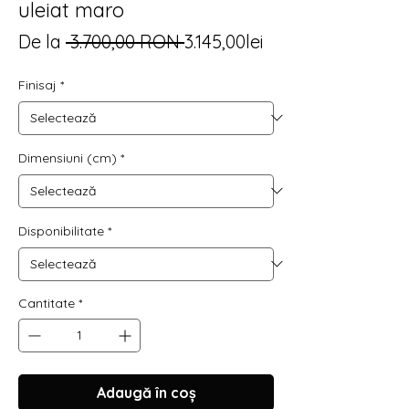
uleiat maro
Preț
Preț
De la
 3.700,00 RON 
3.145,00lei
normal
redus
Finisaj
*
Dimensiuni (cm)
*
Disponibilitate
*
Cantitate
*
Adaugă în coș