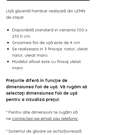
Γ
Ușă glisantă hambar realizată din LEMN
de stejar.
Disponibilă standard in varianta 100 x
210 h cm.
Grosimea foii de ușă este de 4 cm.
Se realizeaza in 3 finisaje: natur, uleiat
natur, uleiat maro.
Modelul afisat este cu finisaj uleiat
maro
Prețurile diferă în funcție de
dimensiunea foii de ușă. Vă rugăm să
selectați dimensiunea foii de ușă
pentru a vizualiza prețul.
* Pentru alte dimensiuni te rugăm să
ne
contactezi pe email sau telefonic
.
* Sistemul de glisare se achiziționează