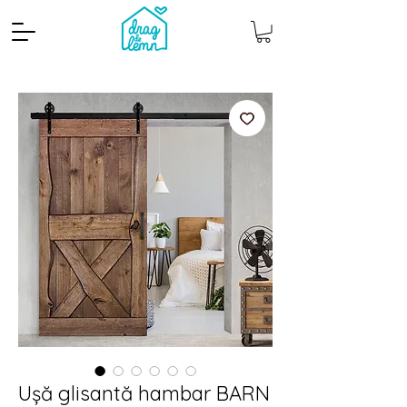
Cantitate mp
Pachete
Ușă glisantă hambar BARN