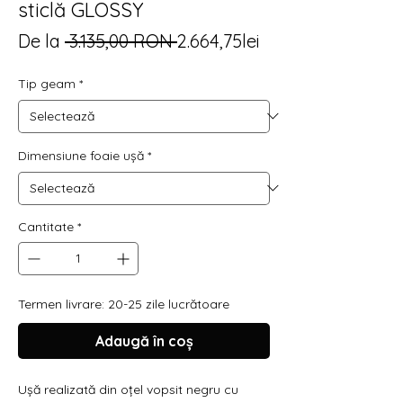
sticlă GLOSSY
Preț
Preț
De la
 3.135,00 RON 
2.664,75lei
normal
redus
Tip geam
*
Dimensiune foaie ușă
*
Cantitate
*
Termen livrare: 20-25 zile lucrătoare
Adaugă în coș
Ușă realizată din oțel vopsit negru cu