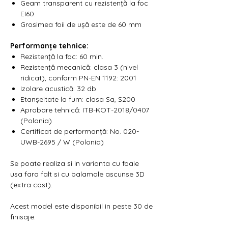
Geam transparent cu rezistență la foc
EI60.
Grosimea foii de ușă este de 60 mm
Performanțe tehnice:
Rezistență la foc: 60 min.
Rezistență mecanică: clasa 3 (nivel
ridicat), conform PN-EN 1192: 2001
Izolare acustică: 32 db
Etanșeitate la fum: clasa Sa, S200
Aprobare tehnică: ITB-KOT-2018/0407
(Polonia)
Certificat de performanță: No. 020-
UWB-2695 / W (Polonia)
Se poate realiza si in varianta cu foaie
usa fara falt si cu balamale ascunse 3D
(extra cost).
Acest model este disponibil in peste 30 de
finisaje.