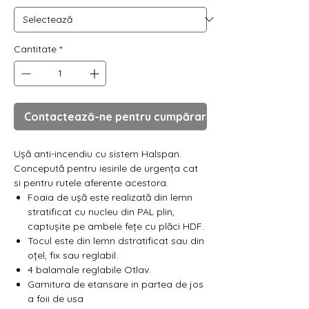
Γ
Cantitate
*
Contactează-ne pentru cumpărare
Ușă anti-incendiu cu sistem Halspan.
Concepută pentru iesirile de urgența cat
si pentru rutele aferente acestora.
Foaia de ușă este realizată din lemn
stratificat cu nucleu din PAL plin,
captușite pe ambele fețe cu plăci HDF.
Tocul este din lemn dstratificat sau din
oțel, fix sau reglabil.
4 balamale reglabile Otlav.
Garnitura de etansare in partea de jos
a foii de usa