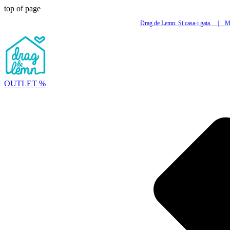
top of page
Drag de Lemn. Și casa-i gata.
|
Mi
OUTLET %