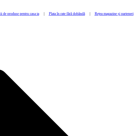
i de produse pentru casa ta
|
Plata în rate fără dobândă
|
Rețea magazine și parteneri