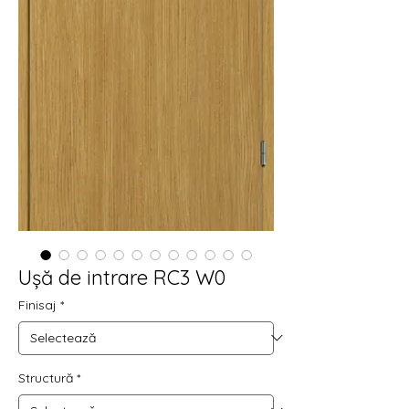
Ușă de intrare RC3 W0
Finisaj
*
Structură
*