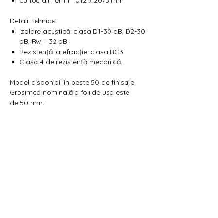
cu toc din lemn: 1012 x 2075 mm
Detalii tehnice:
Izolare acustică: clasa D1-30 dB, D2-30
dB, Rw = 32 dB
Rezistență la efracție: clasa RC3.
Clasa 4 de rezistență mecanică.
Model disponibil in peste 50 de finisaje.
Grosimea nominală a foii de usa este
de 50 mm.