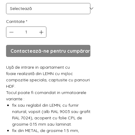
Γ
Cantitate
*
Contactează-ne pentru cumpărare
Ușă de intrare in apartament cu
foaie realizată din LEMN cu mijloc
compozitie speciala, captusite cu panouri
HDF.
Tocul poate fi comandat in urmatoarele
variante :
fix sau reglabil din LEMN, cu furnir
natural, vopsit (alb RAL 9003 sau grafit
RAL 7024), acoperit cu folie CPL de
grosime 0.15 mm sau laminat.
fix din METAL, de grosime 1.5 mm,