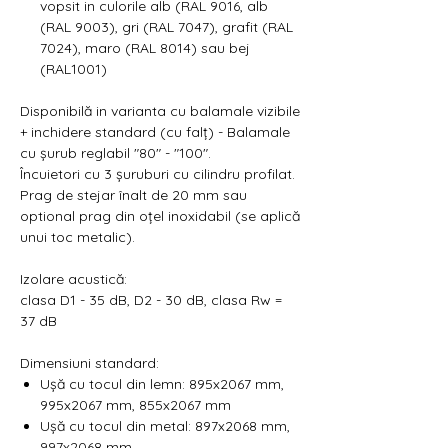
vopsit in culorile alb (RAL 9016, alb
(RAL 9003), gri (RAL 7047), grafit (RAL
7024), maro (RAL 8014) sau bej
(RAL1001)
Disponibilă in varianta cu balamale vizibile
+ inchidere standard (cu falț) - Balamale
cu șurub reglabil "80" - "100".
Încuietori cu 3 șuruburi cu cilindru profilat.
Prag de stejar înalt de 20 mm sau
optional prag din oțel inoxidabil (se aplică
unui toc metalic).
Izolare acustică:
clasa D1 - 35 dB, D2 - 30 dB, clasa Rw =
37 dB
Dimensiuni standard:
Ușă cu tocul din lemn: 895x2067 mm,
995x2067 mm, 855x2067 mm
Ușă cu tocul din metal: 897x2068 mm,
997x2068 mm