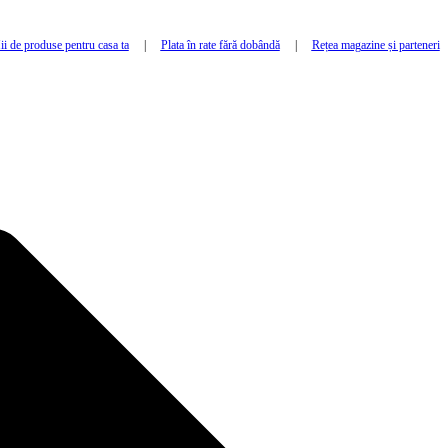
i de produse pentru casa ta
|
Plata în rate fără dobândă
|
Rețea magazine și parteneri