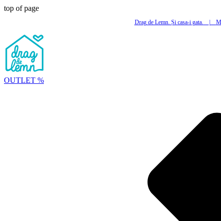
top of page
Drag de Lemn. Și casa-i gata.
|
Mi
OUTLET %