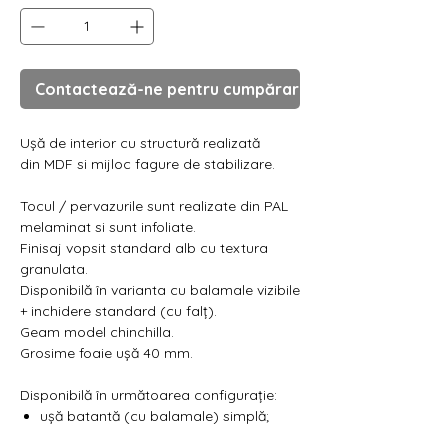
Contactează-ne pentru cumpărare
Ușă de interior cu structură realizată
din MDF si mijloc fagure de stabilizare.
Tocul / pervazurile sunt realizate din PAL
melaminat si sunt infoliate.
Finisaj vopsit standard alb cu textura
granulata.
Disponibilă în varianta cu balamale vizibile
+ inchidere standard (cu falț).
Geam model chinchilla.
Grosime foaie ușă 40 mm.
Disponibilă în următoarea configurație:
ușă batantă (cu balamale) simplă;