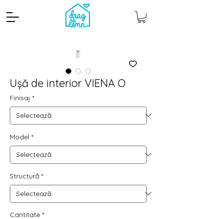
Ușă de interior VIENA O
Finisaj
*
Model
*
Cantitate mp
Pachete
Structură
*
Cantitate
*