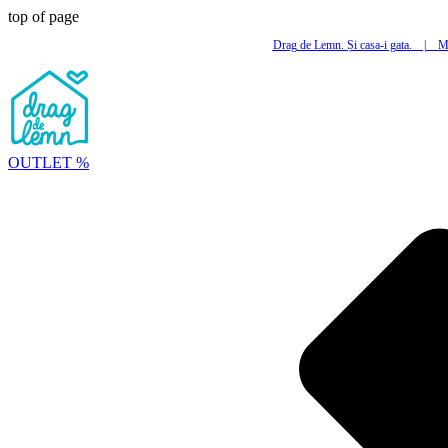
top of page
Drag de Lemn. Și casa-i gata.
|
Mi
OUTLET %