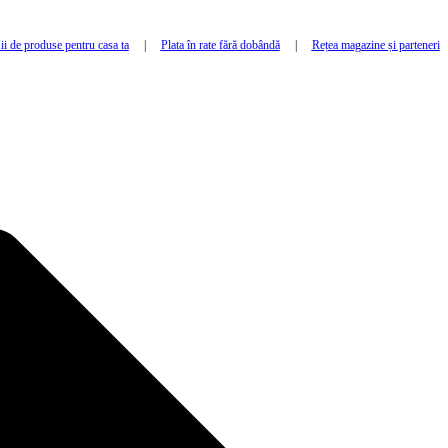
i de produse pentru casa ta
|
Plata în rate fără dobândă
|
Rețea magazine și parteneri