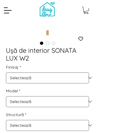
Ușă de interior SONATA
LUX W2
Finisaj
*
Model
*
Cantitate mp
Pachete
Structură
*