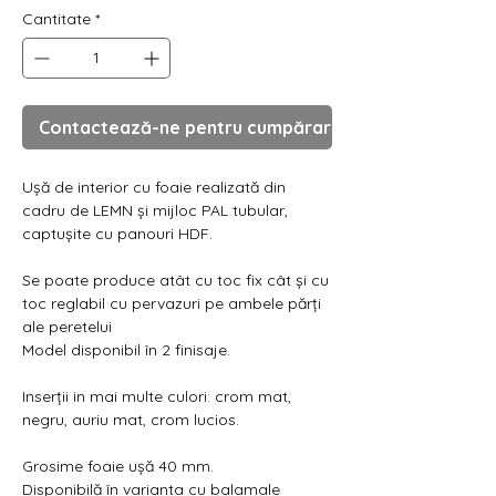
Cantitate
*
Contactează-ne pentru cumpărare
Ușă de interior cu foaie realizată din
cadru de LEMN și mijloc PAL tubular,
captușite cu panouri HDF.
Se poate produce atât cu toc fix cât și cu
toc reglabil cu pervazuri pe ambele părți
ale peretelui
Model disponibil în 2 finisaje.
Inserții in mai multe culori: crom mat,
negru, auriu mat, crom lucios.
Grosime foaie ușă 40 mm.
Disponibilă în varianta cu balamale