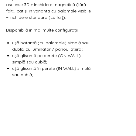
Γ
ascunse 3D + închidere magnetică (fără
falț), cât și în varianta cu balamale vizibile
+ inchidere standard (cu falț).
Disponibilă în mai multe configurații:
ușă batantă (cu balamale) simplă sau
dublă, cu luminator / panou lateral;
ușă glisantă pe perete (ON WALL)
simplă sau dublă;
ușă glisantă în perete (IN WALL) simplă
sau dublă;