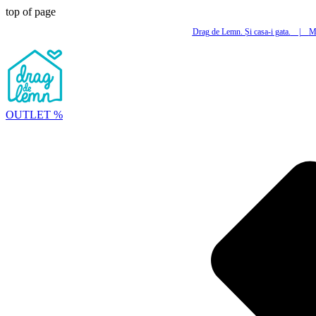
top of page
Drag de Lemn. Și casa-i gata.
|
Mi
OUTLET %