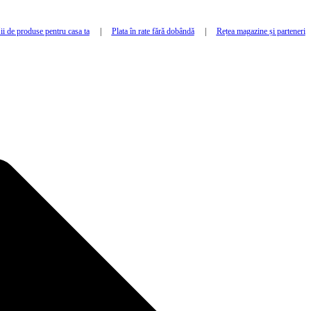
i de produse pentru casa ta
|
Plata în rate fără dobândă
|
Rețea magazine și parteneri