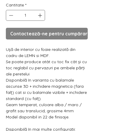
Cantitate
*
Contactează-ne pentru cumpărare
Ușă de interior cu foaie realizată din
cadru de LEMN si MDF.
Se poate produce atât cu toc fix cât și cu
toc reglabil cu pervazuri pe ambele părți
ale peretelui
Disponibilă în varianta cu balamale
ascunse 3D + inchidere magnetica (fara
falț) cat si cu balamale vizibile + inchidere
standard (cu falț).
Geam temperat, culoare alba / maro /
grafit sau translucid, grosime 4mm
Model disponibil in 22 de finisaje.
Disponibilă în mai multe configurații: