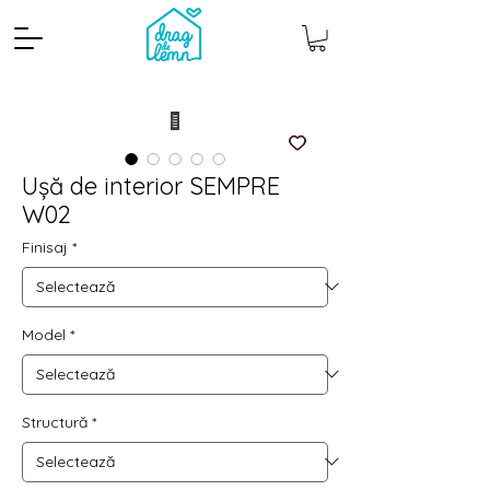
Ușă de interior SEMPRE
W02
Finisaj
*
Model
*
Cantitate mp
Pachete
Structură
*