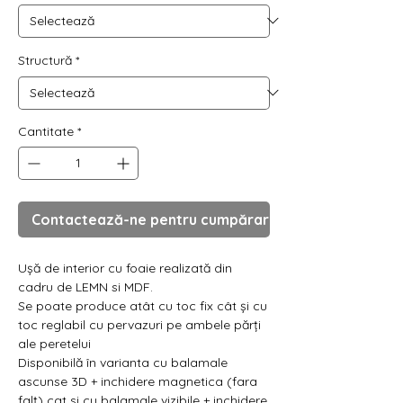
Γ
Structură
*
Cantitate
*
Contactează-ne pentru cumpărare
Ușă de interior cu foaie realizată din
cadru de LEMN si MDF.
Se poate produce atât cu toc fix cât și cu
toc reglabil cu pervazuri pe ambele părți
ale peretelui
Disponibilă în varianta cu balamale
ascunse 3D + inchidere magnetica (fara
falț) cat si cu balamale vizibile + inchidere