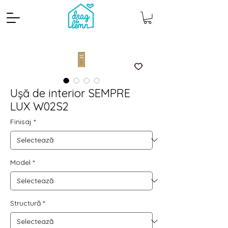
Ușă de interior SEMPRE
LUX W02S2
Finisaj
*
Model
*
Cantitate mp
Pachete
Structură
*