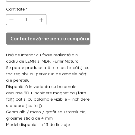
Cantitate
*
Contactează-ne pentru cumpărare
Ușă de interior cu foaie realizată din
cadru de LEMN si MDF, Furnir Natural.
Se poate produce atât cu toc fix cât și cu
toc reglabil cu pervazuri pe ambele părți
ale peretelui
Disponibilă în varianta cu balamale
ascunse 3D + inchidere magnetica (fara
falț) cat si cu balamale vizibile + inchidere
standard (cu falț).
Geam alb / maro / grafit sau translucid,
grosime sticlă de 4 mm.
Model disponibil in 13 de finisaje.