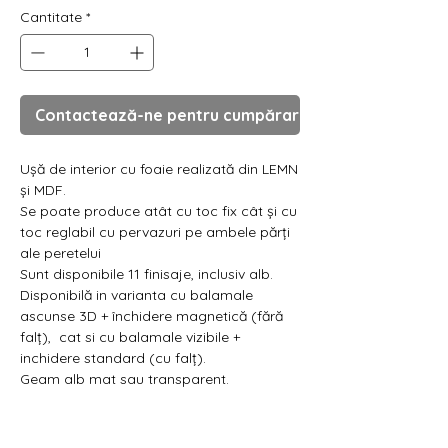
Cantitate
*
Contactează-ne pentru cumpărare
Ușă de interior cu foaie realizată din LEMN
și MDF.
Se poate produce atât cu toc fix cât și cu
toc reglabil cu pervazuri pe ambele părți
ale peretelui
Sunt disponibile 11 finisaje, inclusiv alb.
Disponibilă in varianta cu balamale
ascunse 3D + închidere magnetică (fără
falț), cat si cu balamale vizibile +
inchidere standard (cu falț).
Geam alb mat sau transparent.