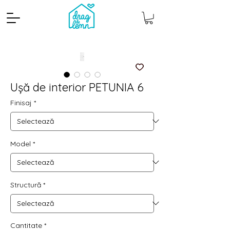
Ușă de interior PETUNIA 6
Finisaj
*
Model
*
Cantitate mp
Pachete
Structură
*
Cantitate
*