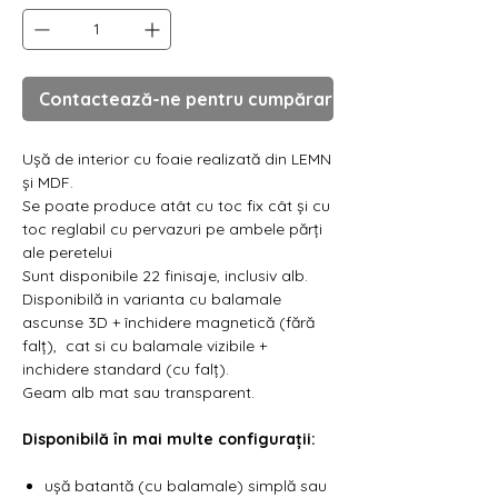
Contactează-ne pentru cumpărare
Ușă de interior cu foaie realizată din LEMN
și MDF.
Se poate produce atât cu toc fix cât și cu
toc reglabil cu pervazuri pe ambele părți
ale peretelui
Sunt disponibile 22 finisaje, inclusiv alb.
Disponibilă in varianta cu balamale
ascunse 3D + închidere magnetică (fără
falț), cat si cu balamale vizibile +
inchidere standard (cu falț).
Geam alb mat sau transparent.
Disponibilă în mai multe configurații:
ușă batantă (cu balamale) simplă sau