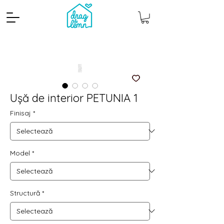
Ușă de interior PETUNIA 1
Finisaj
*
Cantitate mp
Pachete
Model
*
Structură
*