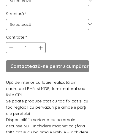
Γ
Structură
*
Cantitate
*
Contactează-ne pentru cumpărare
Ușă de interior cu foaie realizată din
cadru de LEMN si MDF, furnir natural sau
folie CPL.
Se poate produce atât cu toc fix cât și cu
toc reglabil cu pervazuri pe ambele părți
ale peretelui
Disponibilă în varianta cu balamale
ascunse 3D + inchidere magnetica (fara
falț) cat si cu balamale vizibile + inchidere