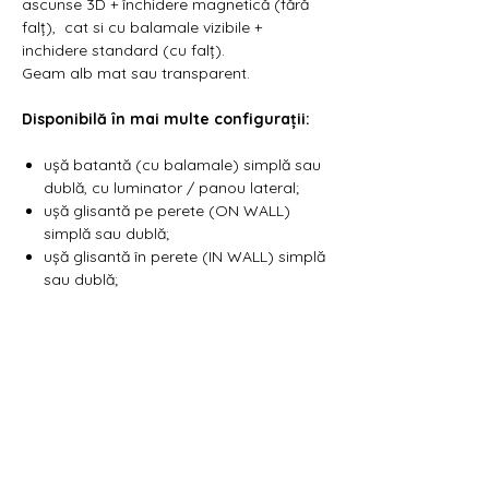
ascunse 3D + închidere magnetică (fără
falț), cat si cu balamale vizibile +
inchidere standard (cu falț).
Geam alb mat sau transparent.
Disponibilă în mai multe configurații:
ușă batantă (cu balamale) simplă sau
dublă, cu luminator / panou lateral;
ușă glisantă pe perete (ON WALL)
simplă sau dublă;
ușă glisantă în perete (IN WALL) simplă
sau dublă;