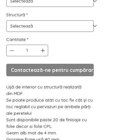
Γ
Structură
*
Cantitate
*
Contactează-ne pentru cumpărare
Ușă de interior cu structură realizată
din MDF.
Se poate produce atât cu toc fix cât și cu
toc reglabil cu pervazuri pe ambele părți
ale peretelui
Sunt disponibile peste 20 de finisaje cu
folie decor si folie CPL.
Geam alb mat de 4 mm.
Grosime foaie ușă 40 mm.