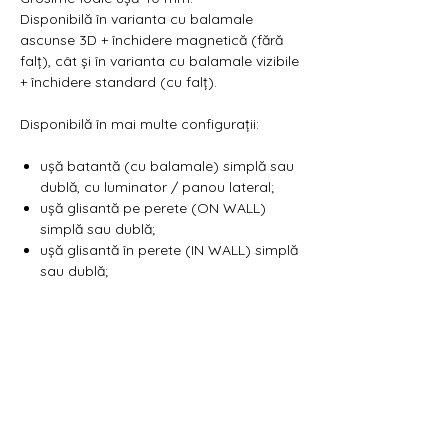
Disponibilă în varianta cu balamale
ascunse 3D + închidere magnetică (fără
falț), cât și în varianta cu balamale vizibile
+ închidere standard (cu falț).
Disponibilă în mai multe configurații:
ușă batantă (cu balamale) simplă sau
dublă, cu luminator / panou lateral;
ușă glisantă pe perete (ON WALL)
simplă sau dublă;
ușă glisantă în perete (IN WALL) simplă
sau dublă;