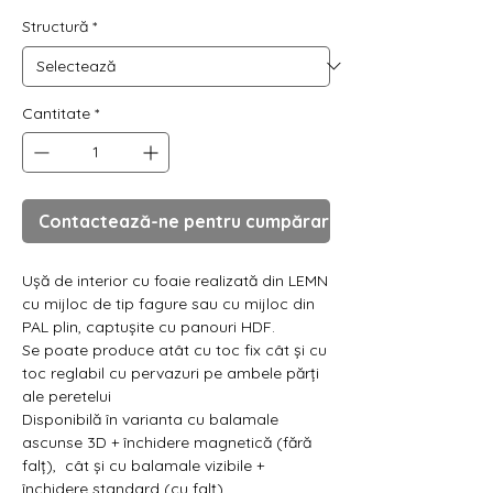
Γ
Structură
*
Cantitate
*
Contactează-ne pentru cumpărare
Ușă de interior cu foaie realizată din LEMN
cu mijloc de tip fagure sau cu mijloc din
PAL plin, captușite cu panouri HDF.
Se poate produce atât cu toc fix cât și cu
toc reglabil cu pervazuri pe ambele părți
ale peretelui
Disponibilă în varianta cu balamale
ascunse 3D + închidere magnetică (fără
falț), cât și cu balamale vizibile +
închidere standard (cu falț)