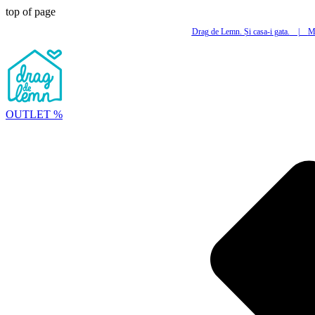
top of page
Drag de Lemn. Și casa-i gata.
|
Mi
OUTLET %