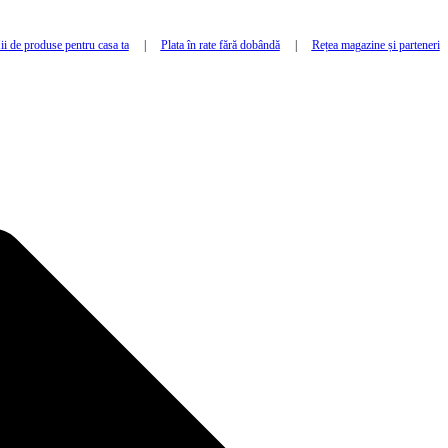
i de produse pentru casa ta
|
Plata în rate fără dobândă
|
Rețea magazine și parteneri