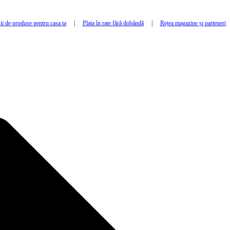
i de produse pentru casa ta
|
Plata în rate fără dobândă
|
Rețea magazine și parteneri