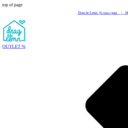
top of page
Drag de Lemn. Și casa-i gata.
|
Mi
OUTLET %