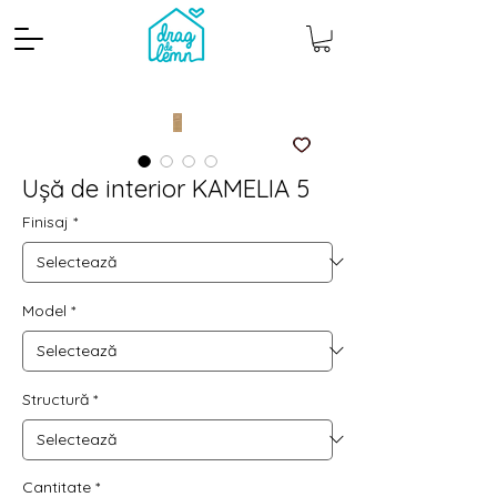
Ușă de interior KAMELIA 5
Finisaj
*
Model
*
Cantitate mp
Pachete
Structură
*
Cantitate
*