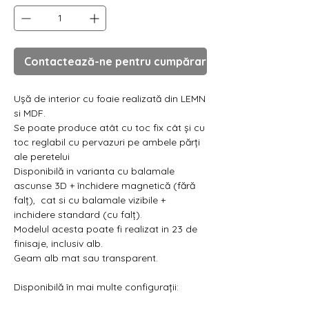
Contactează-ne pentru cumpărare
Ușă de interior cu foaie realizată din LEMN
si MDF.
Se poate produce atât cu toc fix cât și cu
toc reglabil cu pervazuri pe ambele părți
ale peretelui
Disponibilă in varianta cu balamale
ascunse 3D + închidere magnetică (fără
falț), cat si cu balamale vizibile +
inchidere standard (cu falț).
Modelul acesta poate fi realizat in 23 de
finisaje, inclusiv alb.
Geam alb mat sau transparent.
Disponibilă în mai multe configurații: