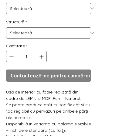
Γ
Structură
*
Cantitate
*
Contactează-ne pentru cumpărare
Ușă de interior cu foaie realizată din
cadru de LEMN si MDF, Furnir Natural.
Se poate produce atât cu toc fix cât și cu
toc reglabil cu pervazuri pe ambele părți
ale peretelui
Disponibilă în varianta cu balamale vizibile
+ inchidere standard (cu falț).