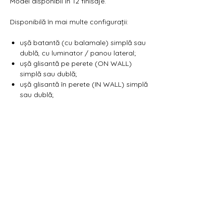
Model disponibil in 12 finisaje.
Disponibilă în mai multe configurații:
ușă batantă (cu balamale) simplă sau
dublă, cu luminator / panou lateral;
ușă glisantă pe perete (ON WALL)
simplă sau dublă;
ușă glisantă în perete (IN WALL) simplă
sau dublă;