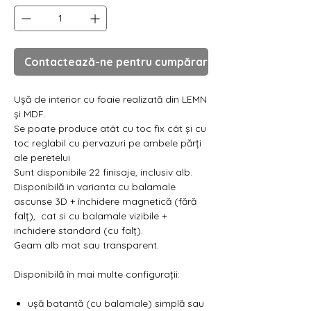
Contactează-ne pentru cumpărare
Ușă de interior cu foaie realizată din LEMN
și MDF.
Se poate produce atât cu toc fix cât și cu
toc reglabil cu pervazuri pe ambele părți
ale peretelui
Sunt disponibile 22 finisaje, inclusiv alb.
Disponibilă in varianta cu balamale
ascunse 3D + închidere magnetică (fără
falț), cat si cu balamale vizibile +
inchidere standard (cu falț).
Geam alb mat sau transparent.
Disponibilă în mai multe configurații:
ușă batantă (cu balamale) simplă sau