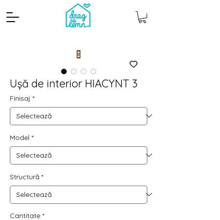
Ușă de interior HIACYNT 3
Finisaj
*
Model
*
Cantitate mp
Pachete
Structură
*
Cantitate
*