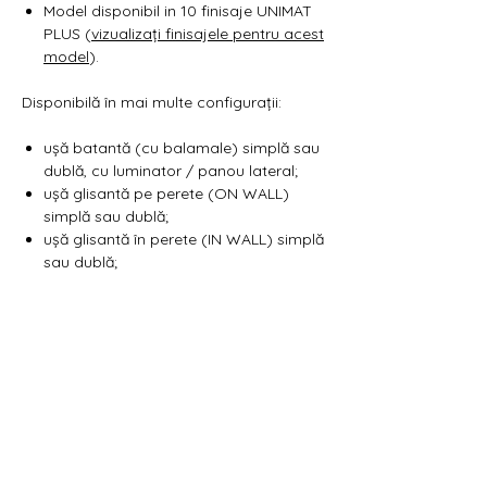
Γ
Model disponibil in 10 finisaje UNIMAT
PLUS (
vizualizați finisajele pentru acest
model
).
Disponibilă în mai multe configurații:
ușă batantă (cu balamale) simplă sau
dublă, cu luminator / panou lateral;
ușă glisantă pe perete (ON WALL)
simplă sau dublă;
ușă glisantă în perete (IN WALL) simplă
sau dublă;