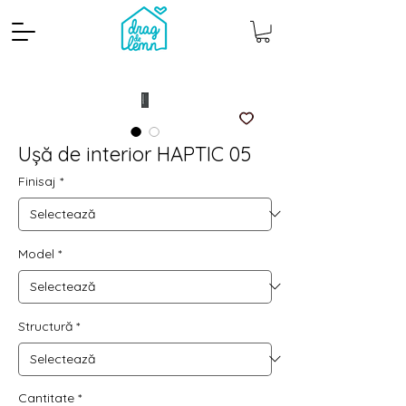
Ușă de interior HAPTIC 05
Finisaj
*
Model
*
Cantitate mp
Pachete
Structură
*
Cantitate
*