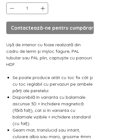
Contactează-ne pentru cumpărare
Ușă de interior cu foaie realizată din
cadru de lemn și mijloc fagure, PAL
tubular sau PAL plin, captușite cu panouri
HDF.
Se poate produce atât cu toc fix cât și
cu toc reglabil cu pervazuri pe ambele
părți ale peretelui
Disponibilă în varianta cu balamale
ascunse 3D + închidere magnetică
(fără falț), cat si în varianta cu
balamale vizibile + inchidere standard
(cu falț).
Geam mat, translucid sau intarit,
culoare alba sau maro, grosime 4mm.