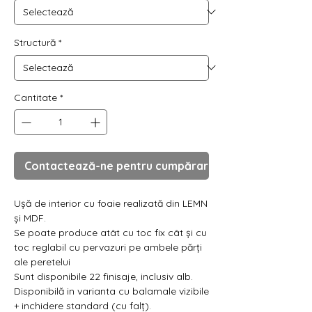
Γ
Structură
*
Cantitate
*
Contactează-ne pentru cumpărare
Ușă de interior cu foaie realizată din LEMN
și MDF.
Se poate produce atât cu toc fix cât și cu
toc reglabil cu pervazuri pe ambele părți
ale peretelui
Sunt disponibile 22 finisaje, inclusiv alb.
Disponibilă in varianta cu balamale vizibile
+ inchidere standard (cu falț).