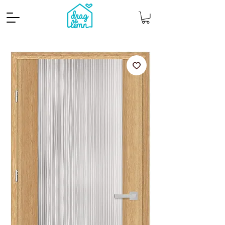
Cantitate mp
Pachete