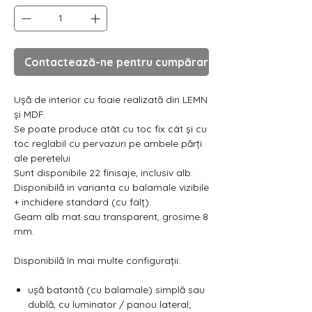
Contactează-ne pentru cumpărare
Ușă de interior cu foaie realizată din LEMN
și MDF.
Se poate produce atât cu toc fix cât și cu
toc reglabil cu pervazuri pe ambele părți
ale peretelui
Sunt disponibile 22 finisaje, inclusiv alb.
Disponibilă in varianta cu balamale vizibile
+ inchidere standard (cu falț).
Geam alb mat sau transparent, grosime 8
mm.
Disponibilă în mai multe configurații:
ușă batantă (cu balamale) simplă sau
dublă, cu luminator / panou lateral;