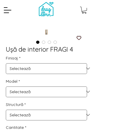
Ușă de interior FRAGI 4
Finisaj
*
Model
*
Cantitate mp
Pachete
Structură
*
Cantitate
*