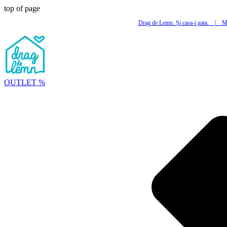
top of page
Drag de Lemn. Și casa-i gata.
|
Mi
OUTLET %