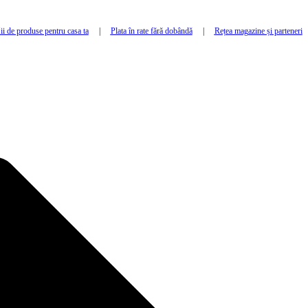
i de produse pentru casa ta
|
Plata în rate fără dobândă
|
Rețea magazine și parteneri