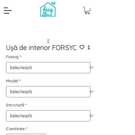
Ușă de interior FORSYCJA 4
Finisaj
*
Model
*
Cantitate mp
Pachete
Structură
*
Cantitate
*