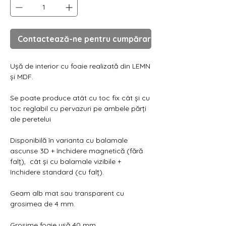
Γ
Contactează-ne pentru cumpărare
Ușă de interior cu foaie realizată din LEMN
și MDF.
Se poate produce atât cu toc fix cât și cu
toc reglabil cu pervazuri pe ambele părți
ale peretelui
Disponibilă în varianta cu balamale
ascunse 3D + închidere magnetică (fără
falț), cât și cu balamale vizibile +
închidere standard (cu falț).
Geam alb mat sau transparent cu
grosimea de 4 mm.
Grosime foaie ușă 40 mm.