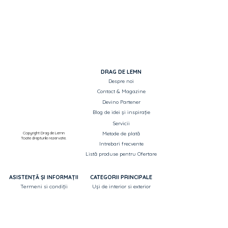
DRAG DE LEMN
Despre noi
Contact & Magazine
Devino Partener
Blog de idei și inspirație
Servicii
Copyright Drag de Lemn
Metode de plată
Toate drepturile rezervate.
Intrebari frecvente
Listă produse pentru Ofertare
ASISTENȚĂ ȘI INFORMAȚII
CATEGORII PRINCIPALE
Termeni si condiții
Uși de interior si exterior
Politica de confidențialitate
Parchet
Livrarea produselor
Mobilier
Retragere din contract
Decorare casă
Garantie
Corpuri de iluminat