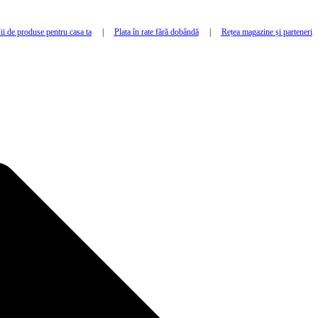
i de produse pentru casa ta
|
Plata în rate fără dobândă
|
Rețea magazine și parteneri