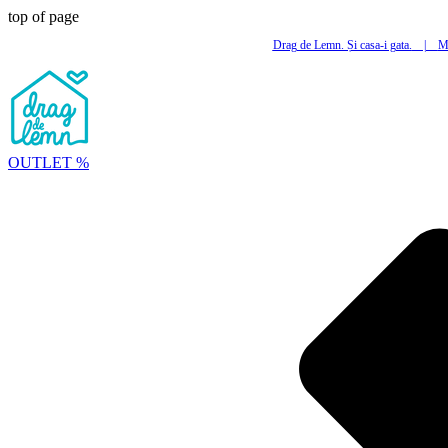
top of page
Drag de Lemn. Și casa-i gata.
|
Mi
OUTLET %