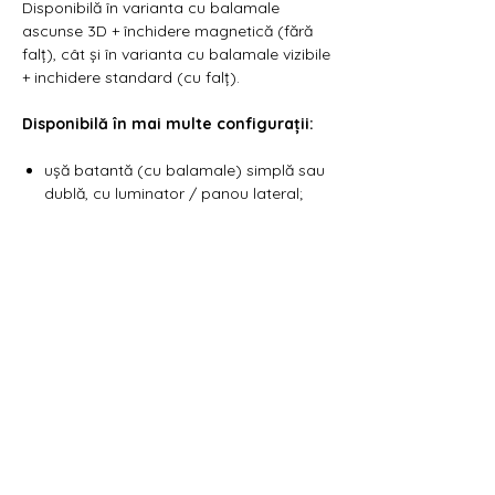
Γ
Disponibilă în varianta cu balamale
ascunse 3D + închidere magnetică (fără
falț), cât și în varianta cu balamale vizibile
+ inchidere standard (cu falț).
Disponibilă în mai multe configurații:
ușă batantă (cu balamale) simplă sau
dublă, cu luminator / panou lateral;