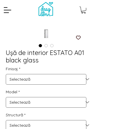
Ușă de interior ESTATO A01
black glass
Finisaj
*
Model
*
Cantitate mp
Pachete
Structură
*