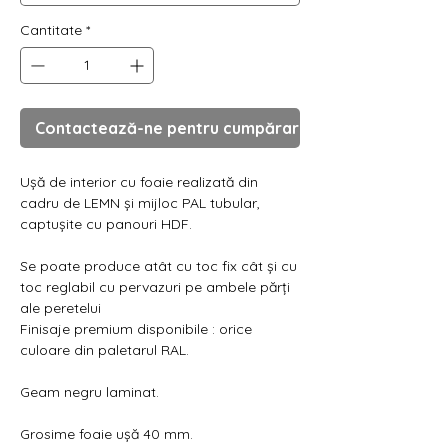
Cantitate
*
Contactează-ne pentru cumpărare
Ușă de interior cu foaie realizată din
cadru de LEMN și mijloc PAL tubular,
captușite cu panouri HDF.
Se poate produce atât cu toc fix cât și cu
toc reglabil cu pervazuri pe ambele părți
ale peretelui
Finisaje premium disponibile : orice
culoare din paletarul RAL.
Geam negru laminat.
Grosime foaie ușă 40 mm.