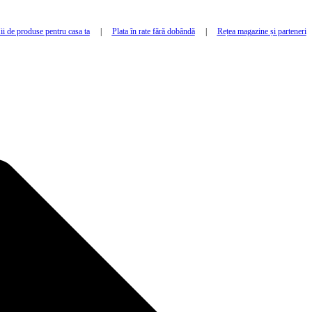
i de produse pentru casa ta
|
Plata în rate fără dobândă
|
Rețea magazine și parteneri