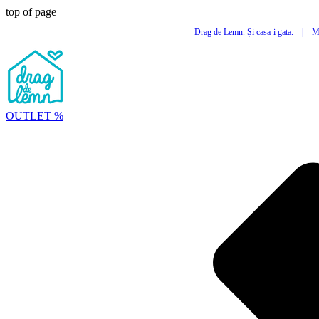
top of page
Drag de Lemn. Și casa-i gata.
|
Mi
OUTLET %