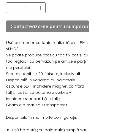
Contactează-ne pentru cumpărare
Ușă de interior cu foaie realizată din LEMN
și MDF.
Se poate produce atât cu toc fix cât și cu
toc reglabil cu pervazuri pe ambele părți
ale peretelui
Sunt disponibile 20 finisaje, inclusiv alb.
Disponibilă in varianta cu balamale
ascunse 3D + închidere magnetică (fără
falț), cat si cu balamale vizibile +
inchidere standard (cu falț).
Geam alb mat sau transparent.
Disponibilă în mai multe configurații:
ușă batantă (cu balamale) simplă sau