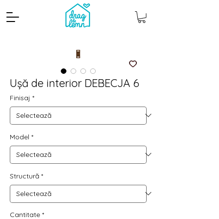
Ușă de interior DEBECJA 6
Finisaj
*
Model
*
Cantitate mp
Pachete
Structură
*
Cantitate
*