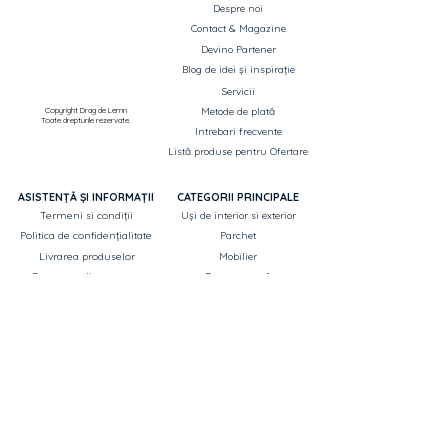
Despre noi
Contact & Magazine
Devino Partener
Blog de idei și inspirație
Servicii
Copyright Drag de Lemn
Metode de plată
Toate drepturile rezervate.
Intrebari frecvente
Listă produse pentru Ofertare
ASISTENȚĂ ȘI INFORMAȚII
CATEGORII PRINCIPALE
Termeni si condiții
Uși de interior si exterior
Politica de confidențialitate
Parchet
Livrarea produselor
Mobilier
Retragere din contract
Decorare casă
Garantie
Corpuri de iluminat
ANPC
Saltele și perne
Canapele
OUTLET - reduceri până la 70%