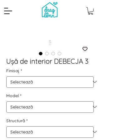
Ușă de interior DEBECJA 3
Finisaj
*
Cantitate mp
Pachete
Model
*
Structură
*