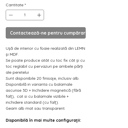
Γ
Cantitate
*
Contactează-ne pentru cumpărare
Ușă de interior cu foaie realizată din LEMN
și MDF.
Se poate produce atât cu toc fix cât și cu
toc reglabil cu pervazuri pe ambele părți
ale peretelui
Sunt disponibile 20 finisaje, inclusiv alb.
Disponibilă in varianta cu balamale
ascunse 3D + închidere magnetică (fără
falț), cat si cu balamale vizibile +
inchidere standard (cu falț).
Geam alb mat sau transparent.
Disponibilă în mai multe configurații: