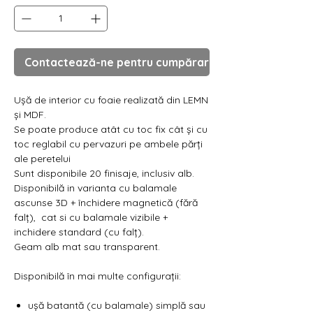
Contactează-ne pentru cumpărare
Ușă de interior cu foaie realizată din LEMN
și MDF.
Se poate produce atât cu toc fix cât și cu
toc reglabil cu pervazuri pe ambele părți
ale peretelui
Sunt disponibile 20 finisaje, inclusiv alb.
Disponibilă in varianta cu balamale
ascunse 3D + închidere magnetică (fără
falț), cat si cu balamale vizibile +
inchidere standard (cu falț).
Geam alb mat sau transparent.
Disponibilă în mai multe configurații:
ușă batantă (cu balamale) simplă sau