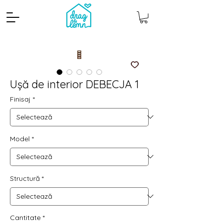
Ușă de interior DEBECJA 1
Finisaj
*
Model
*
Cantitate mp
Pachete
Structură
*
Cantitate
*