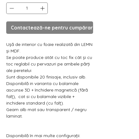
Contactează-ne pentru cumpărare
Ușă de interior cu foaie realizată din LEMN
și MDF.
Se poate produce atât cu toc fix cât și cu
toc reglabil cu pervazuri pe ambele părți
ale peretelui
Sunt disponibile 20 finisaje, inclusiv alb.
Disponibilă in varianta cu balamale
ascunse 3D + închidere magnetică (fără
falț), cat si cu balamale vizibile +
inchidere standard (cu falț).
Geam alb mat sau transparent / negru
laminat.
Disponibilă în mai multe configurații: