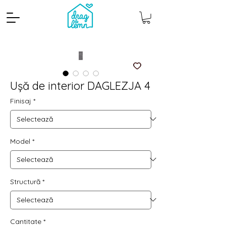
Ușă de interior DAGLEZJA 4
Finisaj
*
Model
*
Cantitate mp
Pachete
Structură
*
Cantitate
*