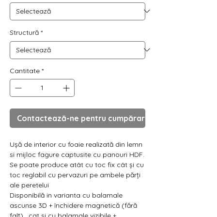
Γ
Structură
*
Cantitate
*
Contactează-ne pentru cumpărare
Ușă de interior cu foaie realizată din lemn
si mijloc fagure captusite cu panouri HDF.
Se poate produce atât cu toc fix cât și cu
toc reglabil cu pervazuri pe ambele părți
ale peretelui
Disponibilă in varianta cu balamale
ascunse 3D + închidere magnetică (fără
falț), cat si cu balamale vizibile +