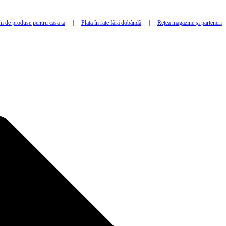
i de produse pentru casa ta
|
Plata în rate fără dobândă
|
Rețea magazine și parteneri