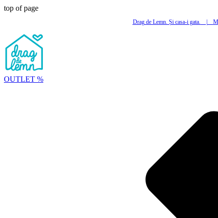
top of page
Drag de Lemn. Și casa-i gata.
|
Mi
OUTLET %