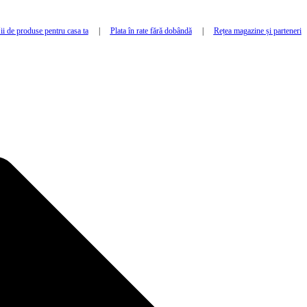
i de produse pentru casa ta
|
Plata în rate fără dobândă
|
Rețea magazine și parteneri