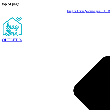
top of page
Drag de Lemn. Și casa-i gata.
|
Mi
OUTLET %