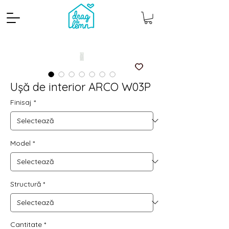
Ușă de interior ARCO W03P
Finisaj
*
Model
*
Cantitate mp
Pachete
Structură
*
Cantitate
*