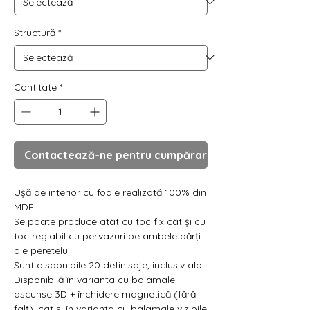
Γ
Structură
*
Cantitate
*
Contactează-ne pentru cumpărare
Ușă de interior cu foaie realizată 100% din
MDF.
Se poate produce atât cu toc fix cât și cu
toc reglabil cu pervazuri pe ambele părți
ale peretelui
Sunt disponibile 20 definisaje, inclusiv alb.
Disponibilă în varianta cu balamale
ascunse 3D + închidere magnetică (fără
falț), cat si în varianta cu balamale vizibile