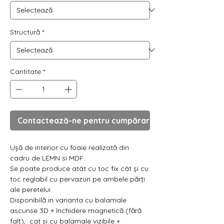
Γ
Structură
*
Cantitate
*
Contactează-ne pentru cumpărare
Ușă de interior cu foaie realizată din
cadru de LEMN si MDF.
Se poate produce atât cu toc fix cât și cu
toc reglabil cu pervazuri pe ambele părți
ale peretelui
Disponibilă in varianta cu balamale
ascunse 3D + închidere magnetică (fără
falț), cat si cu balamale vizibile +