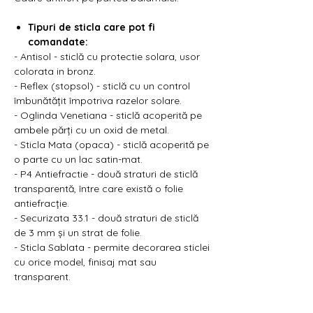
Γ
Tipuri de sticla care pot fi
comandate:
- Antisol - sticlă cu protectie solara, usor
colorata in bronz.
- Reflex (stopsol) - sticlă cu un control
îmbunătățit împotriva razelor solare.
- Oglinda Venetiana - sticlă acoperită pe
ambele părți cu un oxid de metal.
- Sticla Mata (opaca) - sticlă acoperită pe
o parte cu un lac satin-mat.
- P4 Antiefractie - două straturi de sticlă
transparentă, între care există o folie
antiefracție.
- Securizata 33.1 - două straturi de sticlă
de 3 mm și un strat de folie.
- Sticla Sablata - permite decorarea sticlei
cu orice model, finisaj mat sau
transparent.