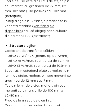
Foaie de usa este din LEMN de stejar, pin
sau meranti cu grosimea de 72 mm, 82
mm, 102 mm (usa pasiva) sau 102 mm
(nefalțuita).
Puteți alege din 12 finisaje predefinite in
varianta stadard (
vezi finisajele
disponibile
) sau să alegeți orice culoare
din paletarul RAL (extracost).
Structura ușilor
Coeficient de transfer al căldurii:
Ud<0,90 W/m2K (pentru uși de 72mm)
Ud <0,78 W/m2K (pentru uși de 82mm)
Ud=0,63 W/m2K (pentru uși de 102mm)
Substrat, în exteriorul blatului, realizat din
lemn de stejar, mahon, pin sau meranti cu
grosimea de 12 mm sau 7 mm.
Toc din lemn de stejar, mahon, pin sau
meranti cu dimensiunile de 100 mm x
60/80 mm.
Prag de lemn sau de aluminiu.
Cadru antifurt pe partea balamalei.