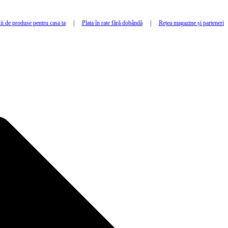
i de produse pentru casa ta
|
Plata în rate fără dobândă
|
Rețea magazine și parteneri