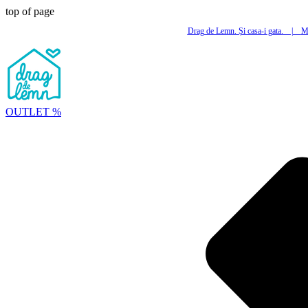
top of page
Drag de Lemn. Și casa-i gata.
|
Mi
OUTLET %