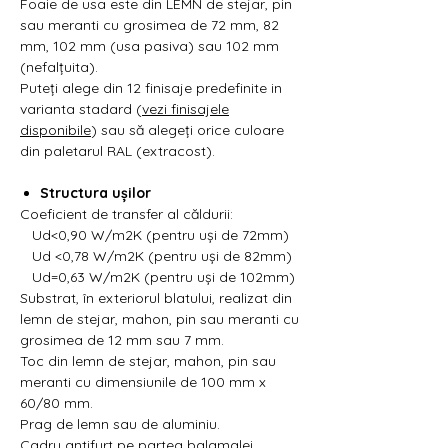
Foaie de usa este din LEMN de stejar, pin
sau meranti cu grosimea de 72 mm, 82
mm, 102 mm (usa pasiva) sau 102 mm
(nefalțuita).
Puteți alege din 12 finisaje predefinite in
varianta stadard (
vezi finisajele
disponibile
) sau să alegeți orice culoare
din paletarul RAL (extracost).
Structura ușilor
Coeficient de transfer al căldurii:
Ud<0,90 W/m2K (pentru uși de 72mm)
Ud <0,78 W/m2K (pentru uși de 82mm)
Ud=0,63 W/m2K (pentru uși de 102mm)
Substrat, în exteriorul blatului, realizat din
lemn de stejar, mahon, pin sau meranti cu
grosimea de 12 mm sau 7 mm.
Toc din lemn de stejar, mahon, pin sau
meranti cu dimensiunile de 100 mm x
60/80 mm.
Prag de lemn sau de aluminiu.
Cadru antifurt pe partea balamalei.