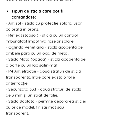
Γ
Tipuri de sticla care pot fi
comandate:
- Antisol - sticlă cu protectie solara, usor
colorata in bronz.
- Reflex (stopsol) - sticlă cu un control
îmbunătățit împotriva razelor solare.
- Oglinda Venetiana - sticlă acoperită pe
ambele părți cu un oxid de metal.
- Sticla Mata (opaca) - sticlă acoperită pe
o parte cu un lac satin-mat.
- P4 Antiefractie - două straturi de sticlă
transparentă, între care există o folie
antiefracție.
- Securizata 33.1 - două straturi de sticlă
de 3 mm și un strat de folie.
- Sticla Sablata - permite decorarea sticlei
cu orice model, finisaj mat sau
transparent.