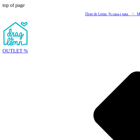
top of page
Drag de Lemn. Și casa-i gata.
|
Mi
OUTLET %