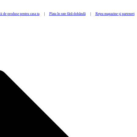
i de produse pentru casa ta
|
Plata în rate fără dobândă
|
Rețea magazine și parteneri