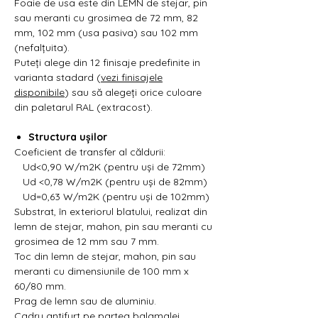
Foaie de usa este din LEMN de stejar, pin
sau meranti cu grosimea de 72 mm, 82
mm, 102 mm (usa pasiva) sau 102 mm
(nefalțuita).
Puteți alege din 12 finisaje predefinite in
varianta stadard (
vezi finisajele
disponibile
) sau să alegeți orice culoare
din paletarul RAL (extracost).
Structura ușilor
Coeficient de transfer al căldurii:
Ud<0,90 W/m2K (pentru uși de 72mm)
Ud <0,78 W/m2K (pentru uși de 82mm)
Ud=0,63 W/m2K (pentru uși de 102mm)
Substrat, în exteriorul blatului, realizat din
lemn de stejar, mahon, pin sau meranti cu
grosimea de 12 mm sau 7 mm.
Toc din lemn de stejar, mahon, pin sau
meranti cu dimensiunile de 100 mm x
60/80 mm.
Prag de lemn sau de aluminiu.
Cadru antifurt pe partea balamalei.