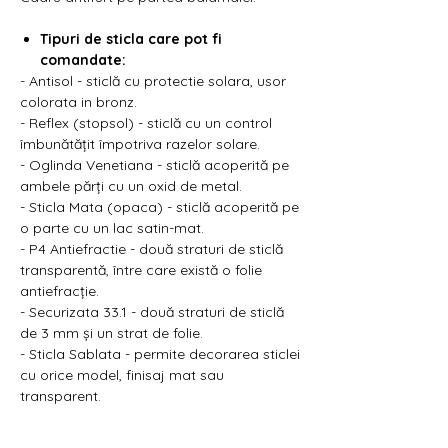
Γ
Tipuri de sticla care pot fi
comandate:
- Antisol - sticlă cu protectie solara, usor
colorata in bronz.
- Reflex (stopsol) - sticlă cu un control
îmbunătățit împotriva razelor solare.
- Oglinda Venetiana - sticlă acoperită pe
ambele părți cu un oxid de metal.
- Sticla Mata (opaca) - sticlă acoperită pe
o parte cu un lac satin-mat.
- P4 Antiefractie - două straturi de sticlă
transparentă, între care există o folie
antiefracție.
- Securizata 33.1 - două straturi de sticlă
de 3 mm și un strat de folie.
- Sticla Sablata - permite decorarea sticlei
cu orice model, finisaj mat sau
transparent.