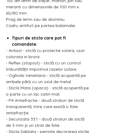
Toc din lemn de stejar, mahon, pin sau
meranti cu dimensiunile de 100 mm x
60/80 mm.
Prag de lemn sau de aluminiu.
Cadru antifurt pe partea balamalei.
Tipuri de sticla care pot fi
comandate:
- Antisol - sticlă cu protectie solara, usor
colorata in bronz.
- Reflex (stopsol) - sticlă cu un control
îmbunătățit împotriva razelor solare.
- Oglinda Venetiana - sticlă acoperită pe
ambele părți cu un oxid de metal.
- Sticla Mata (opaca) - sticlă acoperită pe
o parte cu un lac satin-mat.
- P4 Antiefractie - două straturi de sticlă
transparentă, între care există o folie
antiefracție.
- Securizata 33.1 - două straturi de sticlă
de 3 mm și un strat de folie.
- Sticla Sablata - permite decorarea sticlei