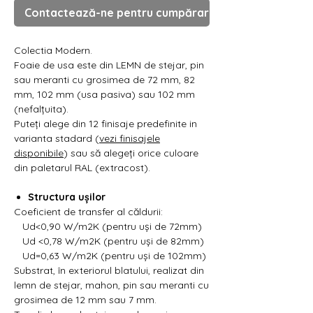
Γ
Contactează-ne pentru cumpărare
Colectia Modern.
Foaie de usa este din LEMN de stejar, pin
sau meranti cu grosimea de 72 mm, 82
mm, 102 mm (usa pasiva) sau 102 mm
(nefalțuita).
Puteți alege din 12 finisaje predefinite in
varianta stadard (
vezi finisajele
disponibile
) sau să alegeți orice culoare
din paletarul RAL (extracost).
Structura ușilor
Coeficient de transfer al căldurii:
Ud<0,90 W/m2K (pentru uși de 72mm)
Ud <0,78 W/m2K (pentru uși de 82mm)
Ud=0,63 W/m2K (pentru uși de 102mm)
Substrat, în exteriorul blatului, realizat din
lemn de stejar, mahon, pin sau meranti cu
grosimea de 12 mm sau 7 mm.